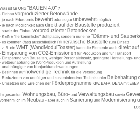
LO
STILxArchitektur STILX stilvolle Architektur Hannover